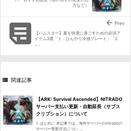
方など）


Prev
【ハムスター】夏を快適に過ごすための必須ア
イテム3選「１．ひんやり冷感プレート」「2.
…」

関連記事
【ARK: Survival Ascended】NITRADO
サーバー支払い更新・自動延長（サブス
クリプション）について
1. はじめに 本記事では、海外サーバーのnitradoの
サーバー更新方法につい ...