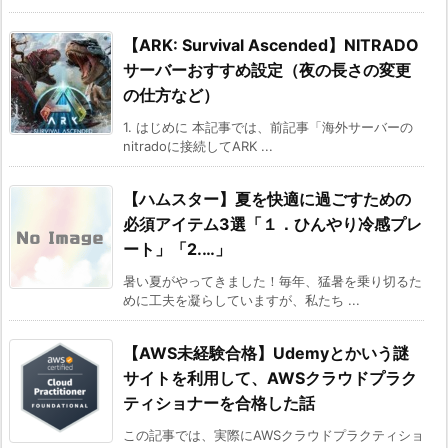
【ARK: Survival Ascended】NITRADO
サーバーおすすめ設定（夜の長さの変更
の仕方など）
1. はじめに 本記事では、前記事「海外サーバーの
nitradoに接続してARK ...
【ハムスター】夏を快適に過ごすための
必須アイテム3選「１．ひんやり冷感プレ
ート」「2.…」
暑い夏がやってきました！毎年、猛暑を乗り切るた
めに工夫を凝らしていますが、私たち ...
【AWS未経験合格】Udemyとかいう謎
サイトを利用して、AWSクラウドプラク
ティショナーを合格した話
この記事では、実際にAWSクラウドプラクティショ