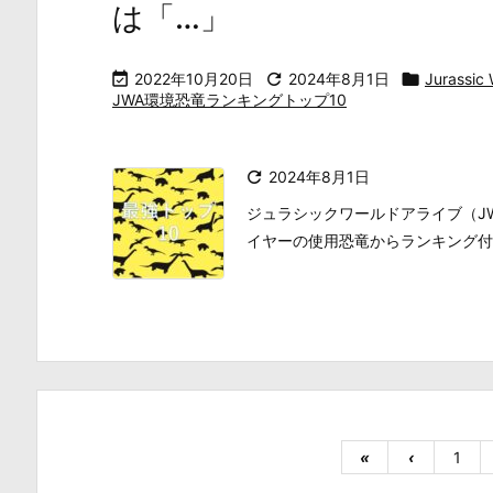
は「…」

2022年10月20日

2024年8月1日

Jurass
JWA環境恐竜ランキングトップ10

2024年8月1日
ジュラシックワールドアライブ（J
イヤーの使用恐竜からランキング付
«
‹
1